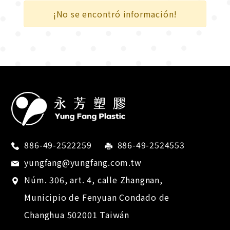
Transporte urbano
¡No se encontró información!
A campo traviesa
Deporte recreativo
Competencia
Industria de la bicicleta
Electrónica
Suministros al por menor
886-49-2522259
886-49-2524553
Dispositivos médicos
yungfang@yungfang.com.tw
Núm. 306, art. 4, calle Zhangnan,
Industria de herramientas
Municipio de Fenyuan
Condado de
Industria del calzado
Changhua
502001
Taiwán